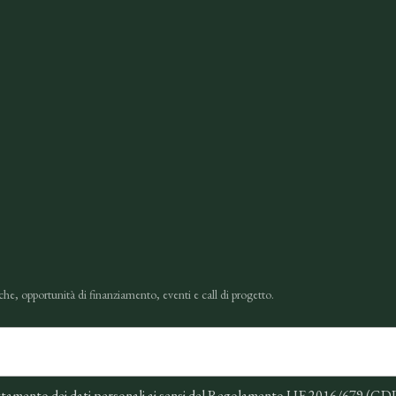
che, opportunità di finanziamento, eventi e call di progetto.
ttamento dei dati personali ai sensi del Regolamento UE 2016/679 (G