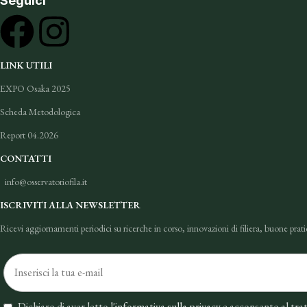
Seguici
LINK UTILI
EXPO Osaka 2025
Scheda Metodologica
Report 04.2026
CONTATTI
info@osservatoriofila.it
ISCRIVITI ALLA NEWSLETTER
Ricevi aggiornamenti periodici su ricerche in corso, innovazioni di filiera, buone prati
Dichiaro di aver letto l'
informativa sulla privacy
e acconsento al tra