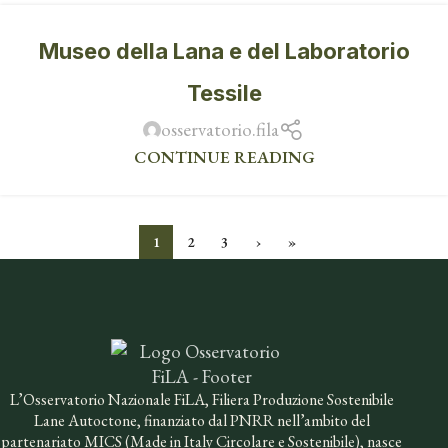
Museo della Lana e del Laboratorio
Tessile
osservatorio.fila
CONTINUE READING
1
2
3
›
»
L’Osservatorio Nazionale FiLA, Filiera Produzione Sostenibile
Lane Autoctone, finanziato dal PNRR nell’ambito del
partenariato MICS (Made in Italy Circolare e Sostenibile), nasce